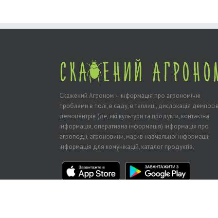
Скажений Агроном – інформація про агрономічні
проблеми в полі, в саду, в теплиці, дислокація демпосів
демоцентрів (де, які культури та продукти, контактна
інформація, оперативна інформація) інформація про
агроподії, агроновини, масив навчальної інформації,
інформація для комунікацій, каталог продуктів.