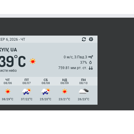
ЕР 6, 2026 - ЧТ
KYIV, UA
39
C
°
0 м/с, З.Пвд.З
37%
759.81 мм рт. ст.
чисте небо
ЧТ
ПТ
СБ
НД
ПН
08/06
08/07
08/08
08/09
08/10
°
°
°
°
°
38/29
C
37/22
C
25/20
C
23/21
C
26/23
C