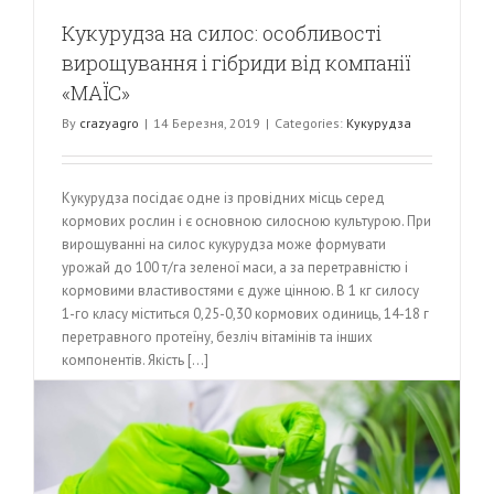
Кукурудза на силос: особливості
вирощування і гібриди від компанії
«МАЇС»
By
crazyagro
|
14 Березня, 2019
|
Categories:
Кукурудза
Кукурудза посідає одне із провідних місць серед
кормових рослин і є основною силосною культурою. При
вирощуванні на силос кукурудза може формувати
урожай до 100 т/га зеленої маси, а за перетравністю і
кормовими властивостями є дуже цінною. В 1 кг силосу
1-го класу міститься 0,25-0,30 кормових одиниць, 14-18 г
перетравного протеїну, безліч вітамінів та інших
компонентів. Якість [...]
Прочитайте більше
0