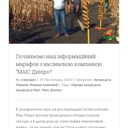
Починаємо наш інформаційний
марафон з насіннєвою компанією
“МАІС Дніпро”!
By
crazyagro
|
19 Листопада, 2020
|
Categories:
Кукурудза
,
Новини
,
Новини компаній
|
Tags:
гібриди кукурудзи
,
кукурудза Маіс
,
Маіс Дніпро
В докарантинні часи, на дослідницьких полях компанії
Mais Dnipro восени проводилися потужні польові
заходи, а в цьому році це стало майже неможливим…
майже - це не значить зовсім! Отож колеги, агрономи!