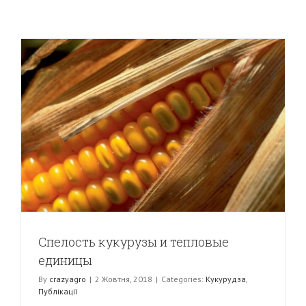
Спелость кукурузы и тепловые
единицы
By
crazyagro
|
2 Жовтня, 2018
|
Categories:
Кукурудза
,
Публікації