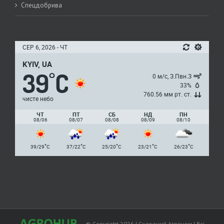
Спецдобрива
СЕР 6, 2026 - ЧТ
KYIV, UA
39
C
°
0 м/с, З.Пвн.З
33%
760.56 мм рт. ст.
чисте небо
ЧТ
ПТ
СБ
НД
ПН
08/06
08/07
08/08
08/09
08/10
°
°
°
°
°
39/29
C
37/22
C
25/20
C
23/21
C
26/23
C
© Copyright
2026
| Скажений Агроном | Всі