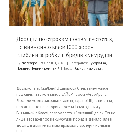
Досліди по строкам посіву, густотах,
по вивченню маси 1000 зерен,
глибини заробки гібридів кукурудзи
By
crazyagro
|
9 Жовтня, 2021
|
Categories:
Кукурудза
,
Новини
,
Новини компаній
|
Tags:
гібриди кукурудзи
Друзі, колеги, СкаЖені! Здавалося б, рік закінчується і
наш спільний з компанією БАЙЄР проєкт «АгроАрена
Досвід» можна закривати: але ні, зарано! Ще є питання,
про які варто поговорити восени. І сьогодні ми у
Вінницькій області, господарстві «Соняшний двір». Тут не
лише є товарні посіви кукурудзи гібридів Декалб, але й
дослідні ділянки на яких працюють експерти компанії
[...]