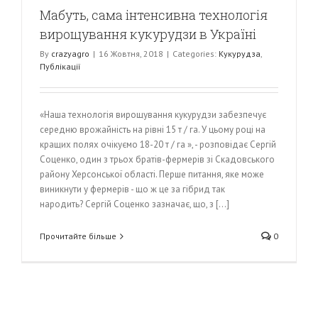
Мабуть, сама інтенсивна технологія
вирощування кукурудзи в Україні
By
crazyagro
|
16 Жовтня, 2018
|
Categories:
Кукурудза
,
Публікації
«Наша технологія вирощування кукурудзи забезпечує
середню врожайність на рівні 15 т / га. У цьому році на
кращих полях очікуємо 18-20 т / га », - розповідає Сергій
Соценко, один з трьох братів-фермерів зі Скадовського
району Херсонської області. Перше питання, яке може
виникнути у фермерів - що ж це за гібрид так
народить? Сергій Соценко зазначає, що, з [...]
Прочитайте більше
0