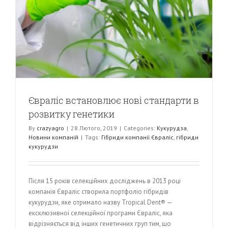
Євраліс встановлює нові стандарти в
розвитку генетики
By
crazyagro
|
28 Лютого, 2019
|
Categories:
Кукурудза
,
Новини компаній
|
Tags:
Гібриди компанії Євраліс
,
гібриди
кукурудзи
Після 15 років селекційних досліджень в 2013 році
компанія Євраліс створила портфоліо гібридів
кукурудзи, яке отримало назву Tropical Dent® —
ексклюзивної селекційної програми Євраліс, яка
відрізняється від інших генетичних груп тим, що