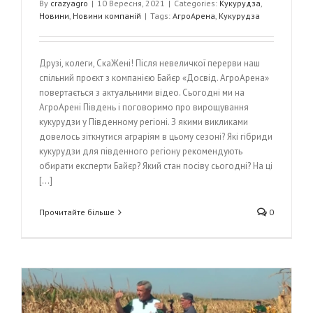
By
crazyagro
|
10 Вересня, 2021
|
Categories:
Кукурудза
,
Новини
,
Новини компаній
|
Tags:
АгроАрена
,
Кукурудза
Друзі, колеги, СкаЖені! Після невеличкої перерви наш
спільний проєкт з компанією Байєр «Досвід. АгроАрена»
повертається з актуальними відео. Сьогодні ми на
АгроАрені Південь і поговоримо про вирощування
кукурудзи у Південному регіоні. З якими викликами
довелось зіткнутися аграріям в цьому сезоні? Які гібриди
кукурудзи для південного регіону рекомендують
обирати експерти Байєр? Який стан посіву сьогодні? На ці
[...]
Прочитайте більше
0