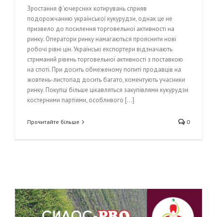
Зростання ф'ючерсних котирувань сприяв
подорожчанню української кукурудзи, однак це не
призвело до посилення торговельної активності на
ринку. Оператори ринку намагаються прояснити нові
робочі рівні цін. Українські експортери відзначають
стриманий рівень торговельної активності з поставкою
на споті. При досить обмеженому попиті продавців на
жовтень-листопад досить багато, коментують учасники
ринку. Покупці більше цікавляться закупівлями кукурудзи
костерними партіями, особливого [...]
Прочитайте більше
0