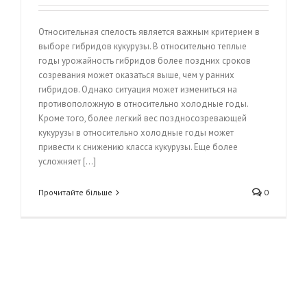
Относительная спелость является важным критерием в
выборе гибридов кукурузы. В относительно теплые
годы урожайность гибридов более поздних сроков
созревания может оказаться выше, чем у ранних
гибридов. Однако ситуация может измениться на
противоположную в относительно холодные годы.
Кроме того, более легкий вес поздносозревающей
кукурузы в относительно холодные годы может
привести к снижению класса кукурузы. Еще более
усложняет [...]
Прочитайте більше
0