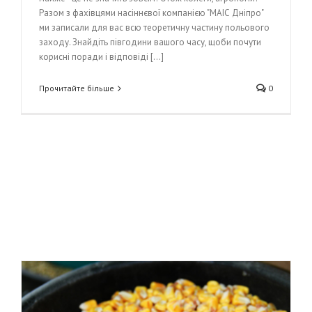
Разом з фахівцями насіннєвої компанією "МАІС Дніпро"
ми записали для вас всю теоретичну частину польового
заходу. Знайдіть півгодини вашого часу, щоби почути
корисні поради і відповіді [...]
Прочитайте більше
0