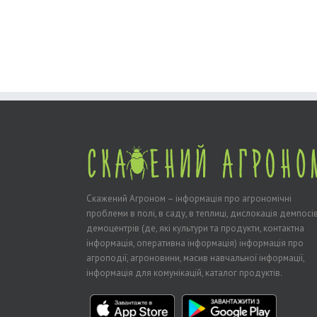
Скажений Агроном – інформація про агрономічні
проблеми в полі, в саду, в теплиці, дислокація демпосів
демоцентрів (де, які культури та продукти, контактна
інформація, оперативна інформація) інформація про
агроподії, агроновини, масив навчальної інформації,
інформація для комунікацій, каталог продуктів.