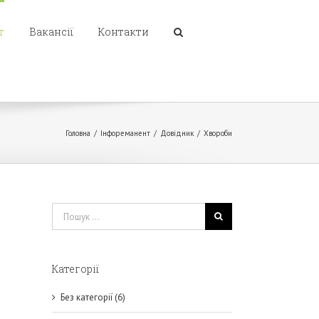
т
Вакансії
Контакти
Головна
/
Інфореманент
/
Довідник
/
Хвороби
Пошук
...
Категорії
Без категорії (6)