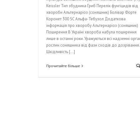
Keissler Тип збудника Гриб Перелік фунгіцидів від
хвороби Альтернаріоз (соняшник) Болівар Форте
Коронет 300 SC Альфа-Тебузол Додаткова
інформація про хворобу Альтернаріоз (соняшник)
Поширення В Україні хвороба набула поширення
лише в останні роки. Уражуються всі надземні орга
рослин соняшника від фази сходів до дозрівання.
Шкідливість [...]
Прочитайте більше