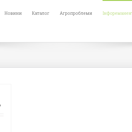
Новини
Каталог
Агропроблеми
Інфореманен
и