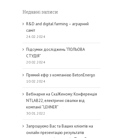
Недавні записи
R&D and digital farming – аграрний
саміт
24.02.2024
Підсумки досліджень “ПОЛЬОВА
СТУДІЯ”
20.02.2024
Прямий ефір з компанією BetonEnergo
10.02.2024
Вебінарня на СкаЖеному: Конференція
NTLAB22, електричні сівалки від
компанії “LEHNER”
30.01.2022
Запрошуємо Вас та Ваших клієнтів на
онлайн презентацію результатів