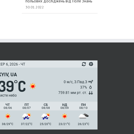
польових досліджень від Поле Знань
30.01.2022
ЕР 6, 2026 - ЧТ
KYIV, UA
39
C
°
0 м/с, З.Пвд.З
37%
759.81 мм рт. ст.
чисте небо
ЧТ
ПТ
СБ
НД
ПН
08/06
08/07
08/08
08/09
08/10
°
°
°
°
°
38/29
C
37/22
C
25/20
C
23/21
C
26/23
C