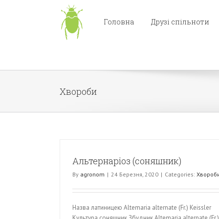
Skip
...
to
Головна
Друзі спільноти
content
Хвороби
Альтернаріоз (соняшник)
By
agronom
|
24 Березня, 2020
|
Categories:
Хвороб
Назва латиницею Altemaria alternate (Fr.) Keissler
Культура соняшник Збудник Altemaria alternate (Fr.)