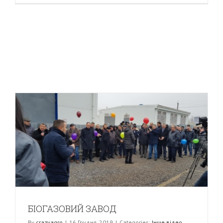
БІОГАЗОВИЙ ЗАВОД
By
crazyagro
|
16 Грудня, 2019
|
Categories:
Інше відео
,