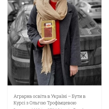
Аграрна освіта в Україні – Бути в
Курсі з Ольгою Трофімцевою