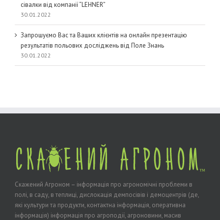
сівалки від компанії “LEHNER”
30.01.2022
Запрошуємо Вас та Ваших клієнтів на онлайн презентацію
результатів польових досліджень від Поле Знань
30.01.2022
Скажений Агроном – інформація про агрономічні проблеми в
полі, в саду, в теплиці, дислокація демпосівів і демоцентрів (де,
які культури та продукти, контактна інформація, оперативна
інформація) інформація про агроподії, агроновини, масив