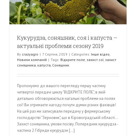
Кукурудза, соняшник, соя і капуста –
актуальні проблеми сезону 2019
By
crazyagro
|
7 Серпня, 2019
|
Categories:
Інше відео
,
Новини компаній
|
Tags:
Відкрите поле
,
захист сої
,
захист
соняшника
,
капуста
,
Соняшник
Пропонуємо до вашого перегляду першу частину
четвертої передачі циклу "ВІДКРИТЕ ПОЛЕ", в якій
детально обговорюються нагальні проблеми на полях
сої! Ви отримаєте нагоду почути думки різних фахівців!
На цей раз ми записували передачу у фермерському
господарстві "Зерновик", що в Кіровоградській області...
Захист соняшника, умови посіву. Попередник кукурудза -
частина 2 Гібриди кукурудзи [...]