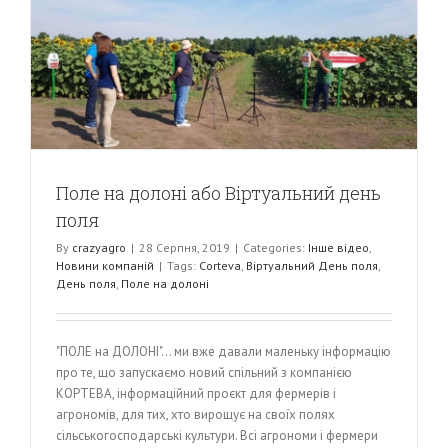
Поле на долоні або Віртуальний день
поля
By
crazyagro
|
28 Серпня, 2019
|
Categories:
Інше відео
,
Новини компаній
|
Tags:
Corteva
,
Віртуальний День поля
,
День поля
,
Поле на долоні
"ПОЛЕ на ДОЛОНІ"... ми вже давали маленьку інформацію
про те, що запускаємо новий спільний з компанією
КОРТЕВА, інформаційний проєкт для фермерів і
агрономів, для тих, хто вирощує на своїх полях
сільськогосподарські культури. Всі агрономи і фермери