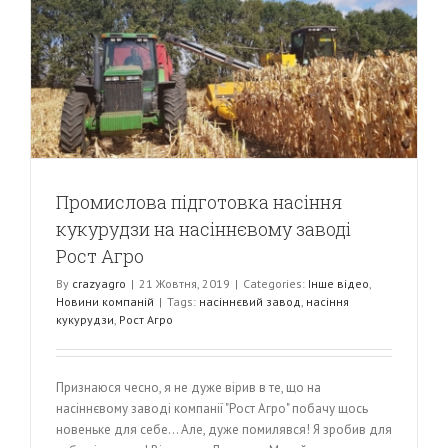
Промислова підготовка насіння
кукурудзи на насіннєвому заводі
Рост Агро
By
crazyagro
|
21 Жовтня, 2019
|
Categories:
Інше відео
,
Новини компаній
|
Tags:
насіннєвий завод
,
насіння
кукурудзи
,
Рост Агро
Признаюся чесно, я не дуже вірив в те, що на
насіннєвому заводі компанії "Рост Агро" побачу щось
новеньке для себе... Але, дуже помилявся! Я зробив для