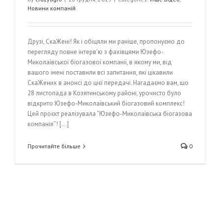
Новини компаній
Друзі, СкаЖені! Як і обіцяли ми раніше, пропонуємо до
перегляду повне інтерв'ю з фахівцями Юзефо-
Миколаївської біогазової компанії, в якому ми, від
вашого імені поставили всі запитання, які цікавили
СкаЖених в анонсі до цієї передачі. Нагадаємо вам, що
28 листопада в Козятинському районі, урочисто було
відкрито Юзефо-Миколаївський біогазовий комплекс!
Цей проєкт реалізувала “Юзефо-Миколаївська біогазова
компанія”! [...]
Прочитайте більше
0