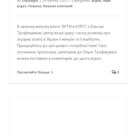
By
crazyagro
|
14 Квітня, 2021
|
Categories:
Відео
,
Інше
відео
,
Новини
,
Новини компаній
В свіжому випуску влогe "БУТИ в КУРСІ" з Ольгою
Трофімцевою, автор веде щиру і чесну розмову про
аграрну освіту в Україні її минуле та її майбутнє...
Приєднуйтесь до цієї цікавої і потрібної теми! Свої
уточнення, пропозиції, запитання до Ольги Трофімцевої
можна поставити в коментарях до цього відео.
Прочитайте більше
0