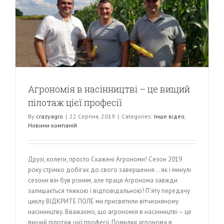
Агрономія в насінництві – це вищий
пілотаж цієї професії
By
crazyagro
|
22 Серпня, 2019
|
Categories:
Інше відео
,
Новини компаній
Друзі, колеги, просто Скажені Агрономи! Сезон 2019
року стрімко добігає до свого завершення… як і минулі
сезони він був різним, але праця Агронома завжди
залишається тяжкою і відповідальною! П’яту передачу
циклу ВІДКРИТЕ ПОЛЕ ми присвятили вітчизняному
насінництву. Вважаємо, що агрономія в насінництві – це
вищий пілотаж цієї професії. Помилки агронома в