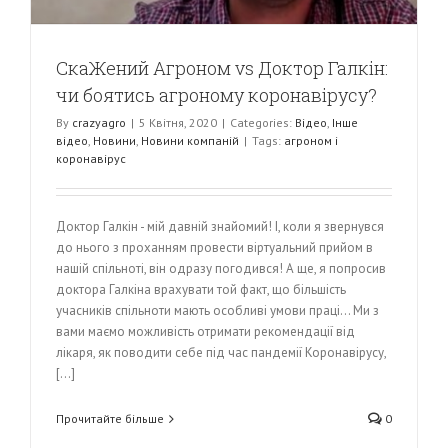
СкаЖений Агроном vs Доктор Галкін:
чи боятись агроному коронавірусу?
By
crazyagro
|
5 Квітня, 2020
|
Categories:
Відео
,
Інше
відео
,
Новини
,
Новини компаній
|
Tags:
агроном і
коронавірус
Доктор Галкін - мій давній знайомий! І, коли я звернувся
до нього з проханням провести віртуальний прийом в
нашій спільноті, він одразу погодився! А ще, я попросив
доктора Галкіна врахувати той факт, що більшість
учасників спільноти мають особливі умови праці... Ми з
вами маємо можливість отримати рекомендації від
лікаря, як поводити себе під час пандемії Коронавірусу,
[...]
Прочитайте більше
0