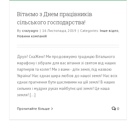
Вітаємо з Днем працівників
сільського господарства!
By
crazyagro
|
16 Листопада, 2019
|
Categories:
Інше відео
,
Новини компаній
Друзі! СкаЖені! Ми продовжуємо традицію Вітального
марафону і зібрали для вас вітання зі святом від наших
партнерів та колег! Ми з вами - діти землі, під назвою
Україна! Нас єднає щира любов до нашої землі! Нас всіх
єднає прагнення бути щасливими на цій землі! В наших
сильних і мудрих руках майбутнє цієї землі! Це наша
земля! [...]
Прочитайте більше
0