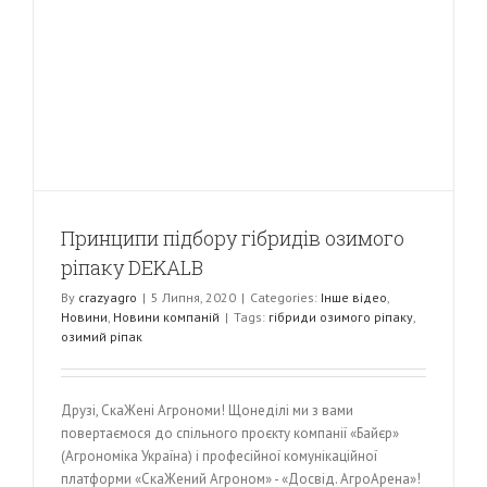
Принципи підбору гібридів озимого
ріпаку DEKALB
By
crazyagro
|
5 Липня, 2020
|
Categories:
Інше відео
,
Новини
,
Новини компаній
|
Tags:
гібриди озимого ріпаку
,
озимий ріпак
Друзі, СкаЖені Агрономи! Щонеділі ми з вами
повертаємося до спільного проєкту компанії «Байєр»
(Агрономіка Україна) і професійної комунікаційної
платформи «СкаЖений Агроном» - «Досвід. АгроАрена»!