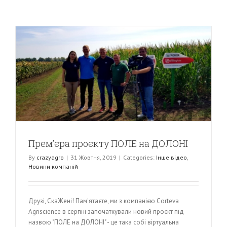
Прем’єра проєкту ПОЛЕ на ДОЛОНІ
By
crazyagro
|
31 Жовтня, 2019
|
Categories:
Інше відео
,
Новини компаній
Друзі, СкаЖені! Пам'ятаєте, ми з компанією Corteva
Agriscience в серпні започаткували новий проєкт під
назвою "ПОЛЕ на ДОЛОНІ" - це така собі віртуальна