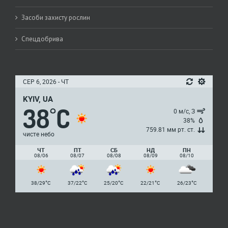
Засоби захисту рослин
Спецдобрива
СЕР 6, 2026 - ЧТ
KYIV, UA
38
C
°
0 м/с, З
38%
759.81 мм рт. ст.
чисте небо
ЧТ
ПТ
СБ
НД
ПН
08/06
08/07
08/08
08/09
08/10
°
°
°
°
°
38/29
C
37/22
C
25/20
C
22/21
C
26/23
C