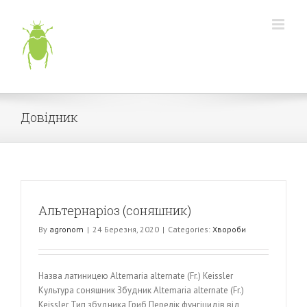
Skip
to
content
Довідник
Альтернаріоз (соняшник)
By
agronom
|
24 Березня, 2020
|
Categories:
Хвороби
Назва латиницею Altemaria alternate (Fr.) Keissler
Культура соняшник Збудник Altemaria alternate (Fr.)
Keissler Тип збудника Гриб Перелік фунгіцидів від