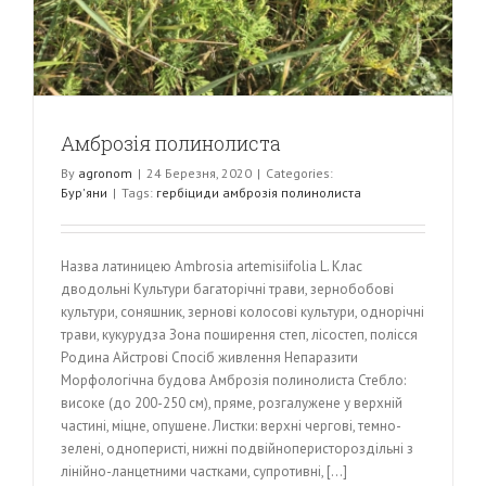
Амброзія полинолиста
By
agronom
|
24 Березня, 2020
|
Categories:
Бур'яни
|
Tags:
гербіциди амброзія полинолиста
Назва латиницею Ambrosia artemisiifolia L. Клас
дводольні Культури багаторічні трави, зернобобові
культури, соняшник, зернові колосові культури, однорічні
трави, кукурудза Зона поширення степ, лісостеп, полісся
Родина Айстрові Спосіб живлення Непаразити
Морфологічна будова Амброзія полинолиста Стебло:
високе (до 200-250 см), пряме, розгалужене у верхній
частині, міцне, опушене. Листки: верхні чергові, темно-
зелені, одноперисті, нижні подвійноперистороздільні з
лінійно-ланцетними частками, супротивні, [...]