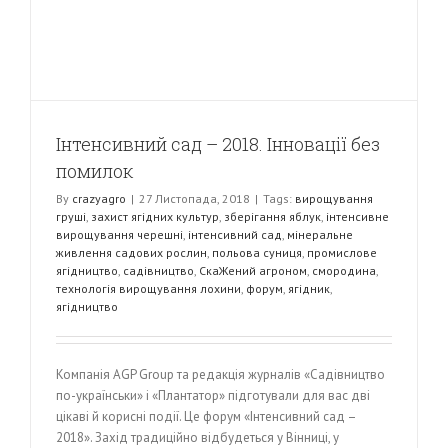
Інтенсивний сад – 2018. Інновації без
помилок
By
crazyagro
|
27 Листопада, 2018
|
Tags:
вирощування
груші
,
захист ягідних культур
,
зберігання яблук
,
інтенсивне
вирощування черешні
,
інтенсивний сад
,
мінеральне
живлення садових рослин
,
польова суниця
,
промислове
ягідництво
,
садівництво
,
СкаЖений агроном
,
смородина
,
технологія вирощування лохини
,
форум
,
ягідник
,
ягідництво
Компанія AGP Group та редакція журналів «Садівництво
по-українськи» і «Плантатор» підготували для вас дві
цікаві й корисні події. Це форум «Інтенсивний сад –
2018». Захід традиційно відбудеться у Вінниці, у