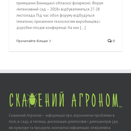
приміщенні Вінницької обласної філармонії. Форум
«Інтенсивний сад – 2018» відбуватиметься 27-28
листопада. Під час обох форуму відбудуться
тематичні, присвячені технологіям виробництва і
доробки плодів конференції. На них [...]
Прочитайте більше
0
Скажений Агроном – інформація про агрономічні проблеми в
полі, в саду, в теплиці, дислокація демпосівів і демоцентрів (де,
які культури та продукти, контактна інформація, оперативна