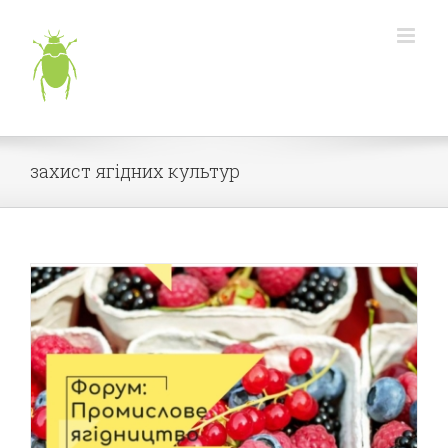
Skip
to
content
захист ягідних культур