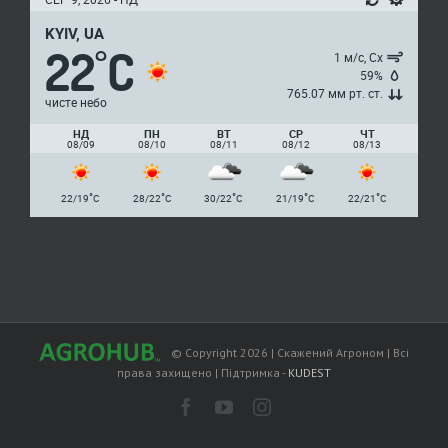
KYIV, UA
22
C
°
1 м/с, Сх
59%
765.07 мм рт. ст.
чисте небо
НД
ПН
ВТ
СР
ЧТ
08/09
08/10
08/11
08/12
08/13
°
°
°
°
°
22/19
C
28/22
C
30/22
C
21/19
C
22/21
C
© Copyright
2026
| Скажений Агроном | Всі
права захищено | Підтримка -
KUDEST
facebook
youtube
instagram