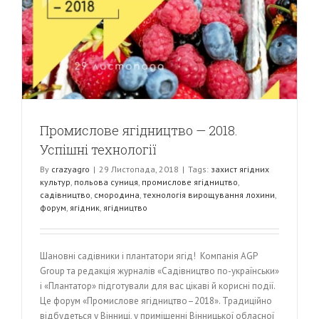
Промислове ягідництво — 2018.
Успішні технології
By
crazyagro
|
29 Листопада, 2018
|
Tags:
захист ягідних
культур
,
польова суниця
,
промислове ягідництво
,
садівництво
,
смородина
,
технологія вирощування лохини
,
форум
,
ягідник
,
ягідництво
Шановні садівники і плантатори ягід! Компанія AGP
Group та редакція журналів «Садівництво по-українськи»
і «Плантатор» підготували для вас цікаві й корисні події.
Це форум «Промислове ягідництво–2018». Традиційно
відбудеться у Вінниці, у приміщенні Вінницької обласної