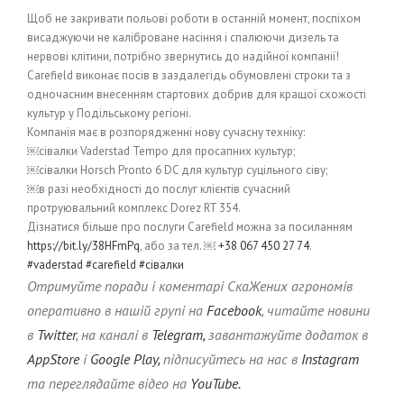
Щоб не закривати польові роботи в останній момент, поспіхом
висаджуючи не каліброване насіння і спалюючи дизель та
нервові клітини, потрібно звернутись до надійної компанії!
Carefield виконає посів в заздалегідь обумовлені строки та з
одночасним внесенням стартових добрив для кращої схожості
культур у Подільському регіоні.
Компанія має в розпорядженні нову сучасну техніку:
￼сівалки Vaderstad Tempo для просапних культур;
￼сівалки Horsch Pronto 6 DC для культур суцільного сіву;
￼в разі необхідності до послуг клієнтів сучасний
протруювальний комплекс Dorez RT 354.
Дізнатися більше про послуги Carefield можна за посиланням
https://bit.ly/38HFmPq
, або за тел. ￼
+38 067 450 27 74
.
#vaderstad
#carefield
#сівалки
Отримуйте поради і коментарі СкаЖених агрономів
оперативно в нашій групі на
Facebook
, читайте новини
в
Twitter
, на каналі в
Telegram,
завантажуйте додаток в
AppStore
і
Google Play,
підписуйтесь на нас в
Instagram
та переглядайте відео на
YouTube.