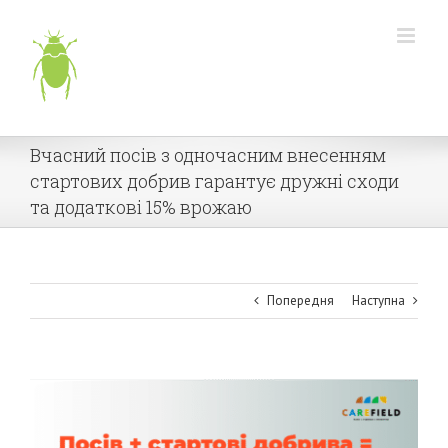
Skip
to
content
Вчасний посів з одночасним внесенням
стартових добрив гарантує дружні сходи
та додаткові 15% врожаю
Попередня
Наступна
View
Larger
Image