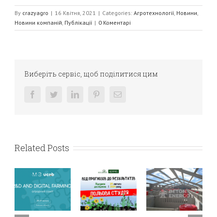
By
crazyagro
|
16 Квітня, 2021
|
Categories:
Агротехнології
,
Новини
,
Новини компаній
,
Публікації
|
0 Коментарі
Виберіть сервіс, щоб поділитися цим
facebook
twitter
linkedin
pinterest
E-
mail:
Related Posts