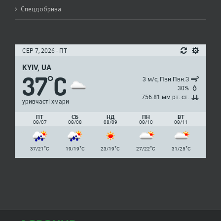
Спецдобрива
СЕР 7, 2026 - ПТ
KYIV, UA
37
C
°
3 м/с, Пвн.Пвн.З
30%
756.81 мм рт. ст.
уривчасті хмари
ПТ
СБ
НД
ПН
ВТ
08/07
08/08
08/09
08/10
08/11
°
°
°
°
°
37/21
C
19/19
C
23/19
C
27/22
C
31/25
C