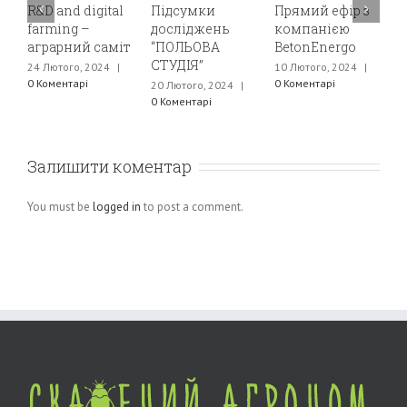
R&D and digital
Підсумки
Прямий ефір з
В
farming –
досліджень
компанією
С
аграрний саміт
“ПОЛЬОВА
BetonEnergo
К
СТУДІЯ”
N
24 Лютого, 2024
|
10 Лютого, 2024
|
е
0 Коментарі
0 Коментарі
20 Лютого, 2024
|
с
0 Коментарі
к
“
3
Залишити коментар
К
You must be
logged in
to post a comment.