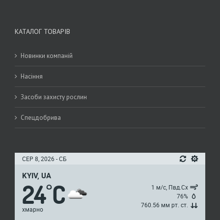
КАТАЛОГ ТОВАРІВ
Новинки компаній
Насіння
Засоби захисту рослин
Спецдобрива
СЕР 8, 2026 - СБ
KYIV, UA
24
C
°
1 м/с, Пвд.Сх
76%
760.56 мм рт. ст.
хмарно