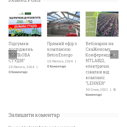
Підсумки
Прямий ефір з
Вебінарня на
З
досліджень
компанією
СкаЖеному:
В
“ПОЛЬОВА
BetonEnergo
Конференція
к
СТУДІЯ”
NTLAB22,
о
10 Лютого, 2024
|
електричні
п
0 Коментарі
20 Лютого, 2024
|
сівалки від
р
0 Коментарі
компанії
п
“LEHNER”
д
П
30 Січня, 2022
|
0
Коментарі
3
К
Залишити коментар