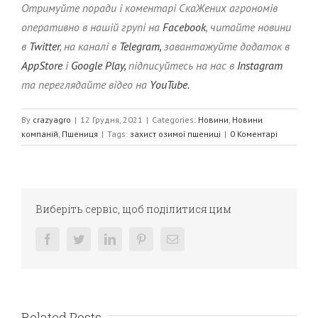
Отримуйте поради і коментарі СкаЖених агрономів
оперативно в нашій групі на
Facebook
, читайте новини
в
Twitter
, на каналі в
Telegram,
завантажуйте додаток в
AppStore
і
Google Play,
підписуйтесь на нас в
Instagram
та переглядайте відео на
YouTube.
By
crazyagro
|
12 Грудня, 2021
|
Categories:
Новини
,
Новини
компаній
,
Пшениця
|
Tags:
захист озимої пшениці
|
0 Коментарі
Виберіть сервіс, щоб поділитися цим
facebook
twitter
linkedin
pinterest
E-
mail:
Related Posts