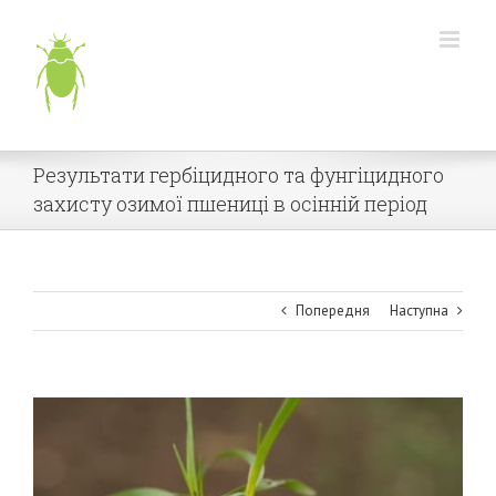
Skip
to
content
Результати гербіцидного та фунгіцидного
захисту озимої пшениці в осінній період
Попередня
Наступна
View
Larger
Image