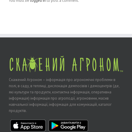
You must be
logged in
to post a comment.
Скажений Агроном – інформація про агрономічні проблеми в
полі, в саду, в теплиці, дислокація демпосівів і демоцентрів (де,
які культури та продукти, контактна інформація, оперативна
інформація) інформація про агроподії, агроновини, масив
навчальної інформації, інформація для комунікацій, каталог
продуктів.