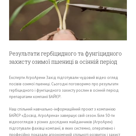
Результати гербіцидного та фунгіцидного
захисту озимої пшениці в осінній період
Експерти АгроАрени Захід підготували чудовий відео огляд
посівів озимої пшениці. Сьогодні поговоримо про результати
гербіцидного і фунгіцидного захисту рослин в осінній період
препаратами компанії БАЙЄР.
Наш спільний навчально-інформаційний проєкт з компанією
БАЙЄР «Досвід. АгроАрена» завершує свій сезон. Біля 50-ти
відеооглядів з різних дослідних майданчиків (АгроАрен)
підготували фахівці компанії, в яких системно, оперативно і
професійно показали агрономічній спільноті розвиток і захист