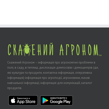
Скажений Агроном – інформація про агрономічні проблеми в
полі, в саду, в теплиці, дислокація демпосівів і демоцентрів (де,
які культури та продукти, контактна інформація, оперативна
інформація) інформація про агроподії, агроновини, масив
навчальної інформації, інформація для комунікацій, каталог
продуктів.