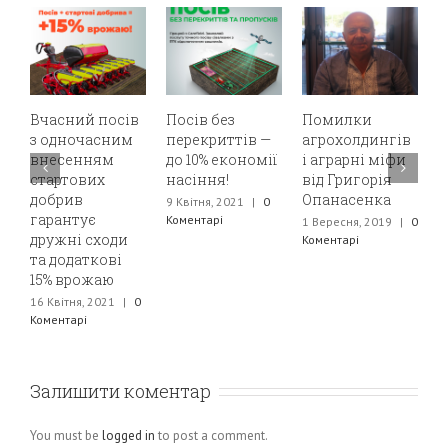
Вчасний посів
Посів без
Помилки
N
з одночасним
перекриттів —
агрохолдингів
с
внесенням
до 10% економії
і аграрні міфи
5
стартових
насіння!
від Григорія
К
добрив
Опанасенка
9 Квітня, 2021
|
0
гарантує
Коментарі
1 Вересня, 2019
|
0
дружні сходи
Коментарі
та додаткові
15% врожаю
16 Квітня, 2021
|
0
Коментарі
Залишити коментар
You must be
logged in
to post a comment.