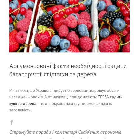
Аргументовані факти необхідності садити
багаторічні: ягідники та дерева
Ми звикли, що Україна лідирує по зерновим, нарощує обсяги
насаджень овочів. А от науковці повідомляють:
ТРЕБА садити
кущі та дерева
– тоді покращаться грунти, зменшиться їх
засоленість.
Отримуйте поради і коментарі СкаЖених агрономів