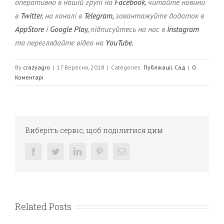
оперативно в нашій групі на
Facebook
, читайте новини
в
Twitter
, на каналі в
Telegram,
завантажуйте додаток в
AppStore
і
Google Play,
підписуйтесь на нас в
Instagram
та переглядайте відео на
YouTube.
By
crazyagro
|
17 Вересня, 2018
|
Categories:
Публікації
,
Сад
|
0
Коментарі
Виберіть сервіс, щоб поділитися цим
facebook
twitter
linkedin
pinterest
E-
mail:
Related Posts