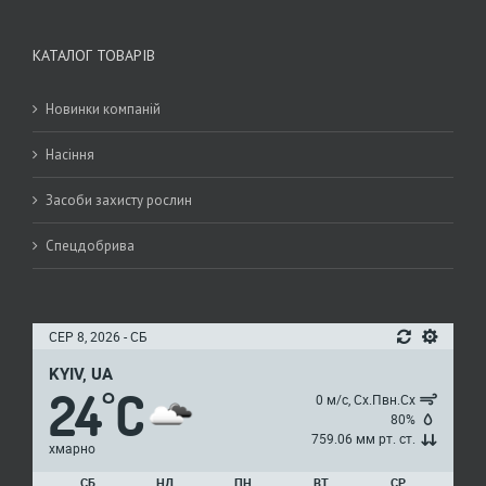
КАТАЛОГ ТОВАРІВ
Новинки компаній
Насіння
Засоби захисту рослин
Спецдобрива
СЕР 8, 2026 - СБ
KYIV, UA
24
C
°
0 м/с, Сх.Пвн.Сх
80%
759.06 мм рт. ст.
хмарно
СБ
НД
ПН
ВТ
СР