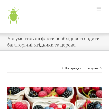
Skip
to
content
Аргументовані факти необхідності садити
багаторічні: ягідники та дерева
Попередня
Наступна
View
Larger
Image