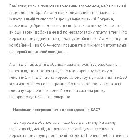
Пам’ятаю, коли я працював головним агрономом, 4 т/га пшениці
вважалося добре. А потім приїхали англійці і навчили нас
індустріальній технології вирощування пшениці. Зокрема,
внесенню добрив під пшеницю по фазах розвитку. І через рік,
внісши азотні добрива не всі по мерзлоталому грунту, а тричі (по
мерзлоталому і двічі потім), я мав урожайність 8 т/га. Наявні у нас
комбайни «Нива СК-4» могли працювати з мінімумом втрат тільки
на першій пониженій швидкості.
А от під ріпак азотні добрива можна вносити за раз. Коли він
навесні відновлює вегетацію, то має кореневу систему до
глибини 1 м. Під ріпак по мерзлоталому грунту можна дати й 100
кг/га азоту. Йому це не страшно, бо цей азот проникає на всю
глибину кореневої системи. Коренева система ріпаку
використовує цей азот пошарово.
– Наскільки прогресивним є впровадження КАС?
– Це хороше добриво, але якщо без фанатизму. На озиму
пшеницю під час відновлення вегетації для внесення по
мерзлоталому грунту воно не підходить. Пшениці треба в цей час