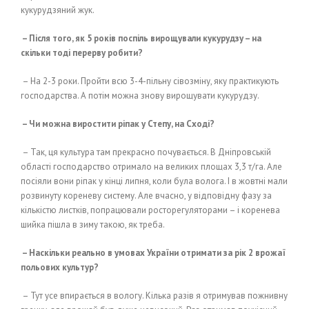
кукурудзяний жук.
– Після того, як 5 років поспіль вирощували кукурудзу – на
скільки тоді перерву робити?
– На 2-3 роки. Пройти всю 3-4-пільну сівозміну, яку практикують
господарства. А потім можна знову вирощувати кукурудзу.
– Чи можна виростити ріпак у Степу, на Сході?
– Так, ця культура там прекрасно почувається. В Дніпровській
області господарство отримало на великих площах 3,3 т/га. Але
посіяли вони ріпак у кінці липня, коли була волога. І в жовтні мали
розвинуту кореневу систему. Але вчасно, у відповідну фазу за
кількістю листків, попрацювали росторегуляторами – і коренева
шийка пішла в зиму такою, як треба.
– Наскільки реально в умовах України отримати за рік 2 врожаї
польових культур?
– Тут усе впирається в вологу. Кілька разів я отримував пожнивну