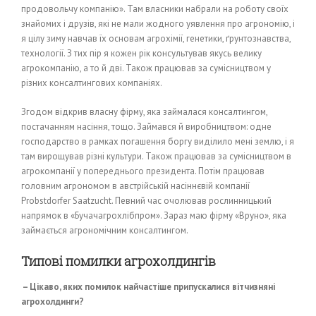
продовольчу компанію». Там власники набрали на роботу своїх
знайомих і друзів, які не мали жодного уявлення про агрономію, і
я цілу зиму навчав їх основам агрохімії, генетики, ґрунтознавства,
технології. З тих пір я кожен рік консультував якусь велику
агрокомпанію, а то й дві. Також працював за сумісництвом у
різних консалтингових компаніях.
Згодом відкрив власну фірму, яка займалася консалтингом,
постачанням насіння, тощо. Займався й виробництвом: одне
господарство в рамках погашення боргу виділило мені землю, і я
там вирощував різні культури. Також працював за сумісництвом в
агрокомпанії у попереднього президента. Потім працював
головним агрономом в австрійській насіннєвій компанії
Probstdorfer Saatzucht. Певний час очолював рослинницький
напрямок в «Бучачагрохлібпром». Зараз маю фірму «Вруно», яка
займається агрономічним консалтингом.
Типові помилки агрохолдингів
– Цікаво, яких помилок найчастіше припускалися вітчизняні
агрохолдинги?