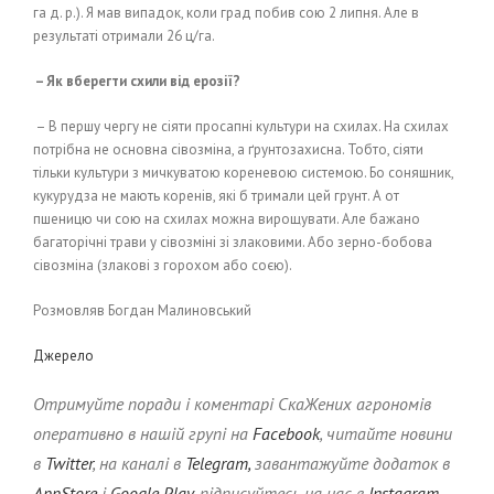
га д. р.). Я мав випадок, коли град побив сою 2 липня. Але в
результаті отримали 26 ц/га.
– Як вберегти схили від ерозії?
– В першу чергу не сіяти просапні культури на схилах. На схилах
потрібна не основна сівозміна, а ґрунтозахисна. Тобто, сіяти
тільки культури з мичкуватою кореневою системою. Бо соняшник,
кукурудза не мають коренів, які б тримали цей грунт. А от
пшеницю чи сою на схилах можна вирощувати. Але бажано
багаторічні трави у сівозміні зі злаковими. Або зерно-бобова
сівозміна (злакові з горохом або соєю).
Розмовляв Богдан Малиновський
Джерело
Отримуйте поради і коментарі СкаЖених агрономів
оперативно в нашій групі на
Facebook
, читайте новини
в
Twitter
, на каналі в
Telegram,
завантажуйте додаток в
AppStore
і
Google Play,
підписуйтесь на нас в
Instagram