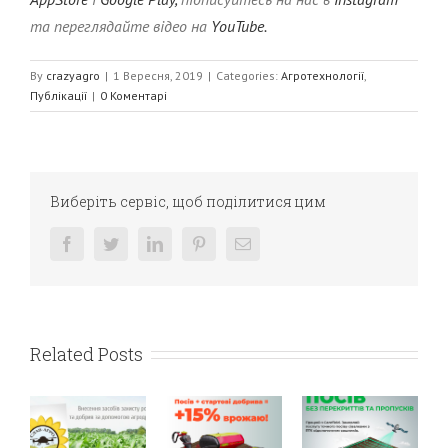
та переглядайте відео на
YouTube.
By
crazyagro
|
1 Вересня, 2019
|
Categories:
Агротехнології
,
Публікації
|
0 Коментарі
Виберіть сервіс, щоб поділитися цим
facebook
twitter
linkedin
pinterest
E-
mail:
Related Posts