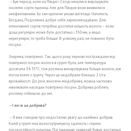
– Був період, коли на Півдні і Сході кинулися вирощувати
іноземні сорти пшениці. Але для Півдня вони виявилися
неефективними. Бо там критичні умови вегетації. Натомість
Богдана, Подолянка добре себе зарекомендували. Для
інтенсивних сортів потрібна достатня кількість вологи – коли
дощі регулярні, може бути достатньо і 350 мм, а якщо
нерегулярні, то треба більше. В усякому разі, не повинно бути
посухи.
Зокрема, повітряної. Так, цього року зернові постраждали від
повітряної посухи: волога в грунті була, але температура
досягала 34-35°С, тож рослина випаровувала більше вологи, ніж
могла взяти з грунту. Через це недобрали близько 2 т/га
врожайності. До речі, вносячи міндобрива, можна частково
нівелювати наслідки повітряної посухи. Добрива роблять
рослину стійкішою до неї.
– І які ж це добрива?
– Я вже говорив про недостатню увагу до калійних добрив.
Калій у грунті має вологоутримуючу здатність і сприяє
посухостійкості культури. Під пшеницю зазвичай буває достатньо