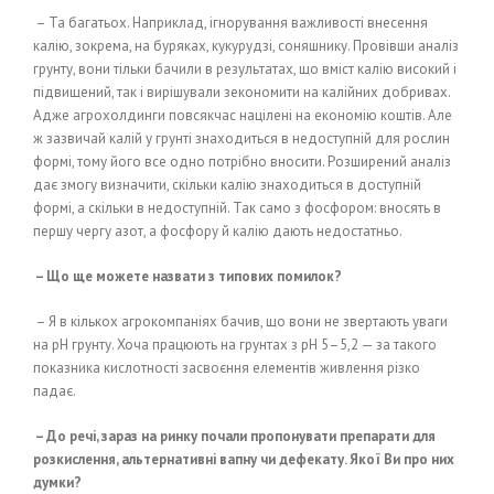
– Та багатьох. Наприклад, ігнорування важливості внесення
калію, зокрема, на буряках, кукурудзі, соняшнику. Провівши аналіз
грунту, вони тільки бачили в результатах, що вміст калію високий і
підвищений, так і вирішували зекономити на калійних добривах.
Адже агрохолдинги повсякчас націлені на економію коштів. Але
ж зазвичай калій у грунті знаходиться в недоступній для рослин
формі, тому його все одно потрібно вносити. Розширений аналіз
дає змогу визначити, скільки калію знаходиться в доступній
формі, а скільки в недоступній. Так само з фосфором: вносять в
першу чергу азот, а фосфору й калію дають недостатньо.
– Що ще можете назвати з типових помилок?
– Я в кількох агрокомпаніях бачив, що вони не звертають уваги
на рН грунту. Хоча працюють на грунтах з рН 5–5,2 — за такого
показника кислотності засвоєння елементів живлення різко
падає.
– До речі, зараз на ринку почали пропонувати препарати для
розкислення, альтернативні вапну чи дефекату. Якої Ви про них
думки?