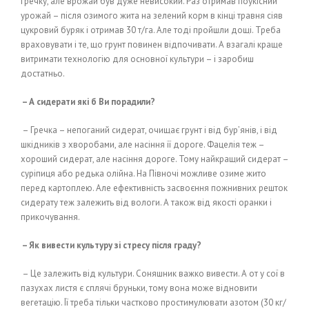
гречку, але врожай був дуже невисокий. Раз отримав поукісний
урожай – після озимого жита на зелений корм в кінці травня сіяв
цукровий буряк і отримав 30 т/га. Але тоді пройшли дощі. Треба
враховувати і те, що грунт повинен відпочивати. А взагалі краще
витримати технологію для основної культури – і заробиш
достатньо.
– А сидерати які б Ви порадили?
– Гречка – непоганий сидерат, очищає грунт і від бур’янів, і від
шкідників з хворобами, але насіння її дороге. Фацелія теж –
хороший сидерат, але насіння дороге. Тому найкращий сидерат –
суріпиця або редька олійна. На Півночі можливе озиме жито
перед картоплею. Але ефективність засвоєння пожнивних решток
сидерату теж залежить від вологи. А також від якості оранки і
прикочування.
– Як вивести культуру зі стресу після граду?
– Це залежить від культури. Соняшник важко вивести. А от у сої в
пазухах листя є сплячі бруньки, тому вона може відновити
вегетацію. Її треба тільки частково простимулювати азотом (30 кг/