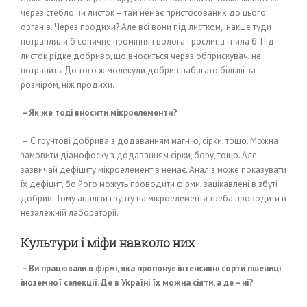
через стебло чи листок – там немає пристосованих до цього
органів. Через продихи? Але всі вони під листком, інакше туди
потрапляли б сонячне проміння і волога і рослина гнила б. Під
листок рідке добриво, що вноситься через обприскувач, не
потрапить. До того ж молекули добрив набагато більші за
розміром, ніж продихи.
– Як же тоді вносити мікроелементи?
– Є грунтові добрива з додаванням магнію, сірки, тощо. Можна
замовити діамофоску з додаванням сірки, бору, тощо. Але
зазвичай дефіциту мікроелементів немає. Аналіз може показувати
їх дефіцит, бо його можуть проводити фірми, зацікавлені в збуті
добрив. Тому аналізи грунту на мікроелементи треба проводити в
незалежній лабораторії.
Культури і міфи навколо них
– Ви працювали в фірмі, яка пропонує інтенсивні сорти пшениці
іноземної селекції. Де в Україні їх можна сіяти, а де – ні?