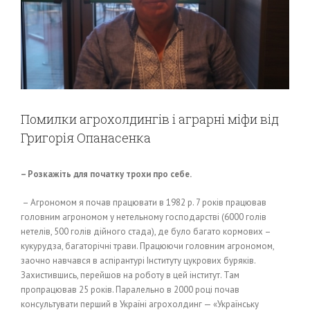
Помилки агрохолдингів і аграрні міфи від
Григорія Опанасенка
– Розкажіть для початку трохи про себе.
– Агрономом я почав працювати в 1982 р. 7 років працював
головним агрономом у нетельному господарстві (6000 голів
нетелів, 500 голів дійного стада), де було багато кормових –
кукурудза, багаторічні трави. Працюючи головним агрономом,
заочно навчався в аспірантурі Інституту цукрових буряків.
Захистившись, перейшов на роботу в цей інститут. Там
пропрацював 25 років. Паралельно в 2000 році почав
консультувати перший в Україні агрохолдинг — «Українську