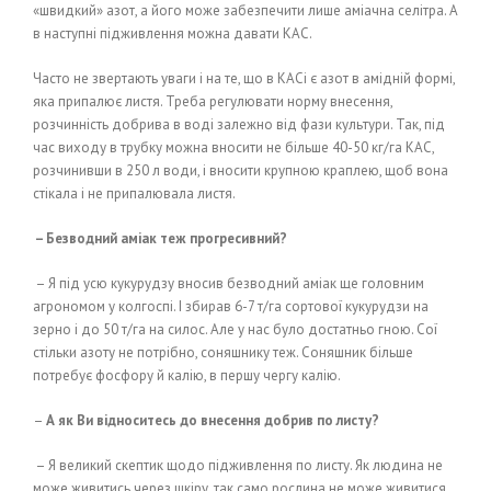
«швидкий» азот, а його може забезпечити лише аміачна селітра. А
в наступні підживлення можна давати КАС.
Часто не звертають уваги і на те, що в КАСі є азот в амідній формі,
яка припалює листя. Треба регулювати норму внесення,
розчинність добрива в воді залежно від фази культури. Так, під
час виходу в трубку можна вносити не більше 40-50 кг/га КАС,
розчинивши в 250 л води, і вносити крупною краплею, щоб вона
стікала і не припалювала листя.
– Безводний аміак теж прогресивний?
– Я під усю кукурудзу вносив безводний аміак ще головним
агрономом у колгоспі. І збирав 6-7 т/га сортової кукурудзи на
зерно і до 50 т/га на силос. Але у нас було достатньо гною. Сої
стільки азоту не потрібно, соняшнику теж. Соняшник більше
потребує фосфору й калію, в першу чергу калію.
–
А як Ви відноситесь до внесення добрив по листу?
– Я великий скептик щодо підживлення по листу. Як людина не
може живитись через шкіру, так само рослина не може живитися