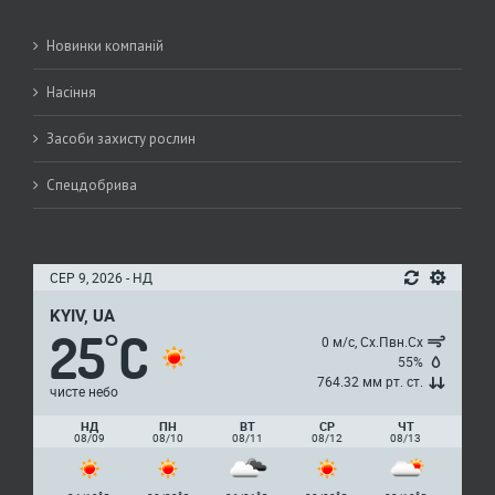
Новинки компаній
Насіння
Засоби захисту рослин
Спецдобрива
СЕР 9, 2026 - НД
KYIV, UA
25
C
°
0 м/с, Сх.Пвн.Сх
55%
764.32 мм рт. ст.
чисте небо
НД
ПН
ВТ
СР
ЧТ
08/09
08/10
08/11
08/12
08/13