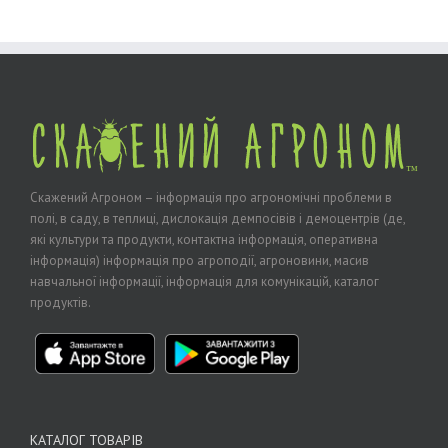
Скажений Агроном – інформація про агрономічні проблеми в
полі, в саду, в теплиці, дислокація демпосівів і демоцентрів (де,
які культури та продукти, контактна інформація, оперативна
інформація) інформація про агроподії, агроновини, масив
навчальної інформації, інформація для комунікацій, каталог
продуктів.
КАТАЛОГ ТОВАРІВ