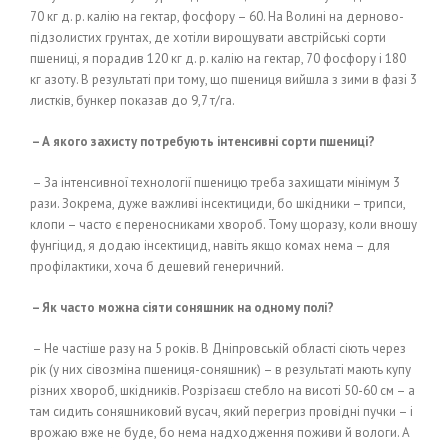
70 кг д. р. калію на гектар, фосфору – 60. На Волині на дерново-
підзолистих грунтах, де хотіли вирощувати австрійські сорти
пшениці, я порадив 120 кг д. р. калію на гектар, 70 фосфору і 180
кг азоту. В результаті при тому, що пшениця вийшла з зими в фазі 3
листків, бункер показав до 9,7 т/га.
– А якого захисту потребують інтенсивні сорти пшениці?
– За інтенсивної технології пшеницю треба захищати мінімум 3
рази. Зокрема, дуже важливі інсектициди, бо шкідники – трипси,
клопи – часто є переносниками хвороб. Тому щоразу, коли вношу
фунгіцид, я додаю інсектицид, навіть якщо комах нема – для
профілактики, хоча б дешевий генеричний.
– Як часто можна сіяти соняшник на одному полі?
– Не частіше разу на 5 років. В Дніпровській області сіють через
рік (у них сівозміна пшениця-соняшник) – в результаті мають купу
різних хвороб, шкідників. Розрізаєш стебло на висоті 50-60 см – а
там сидить соняшниковий вусач, який перегриз провідні пучки – і
врожаю вже не буде, бо нема надходження поживи й вологи. А