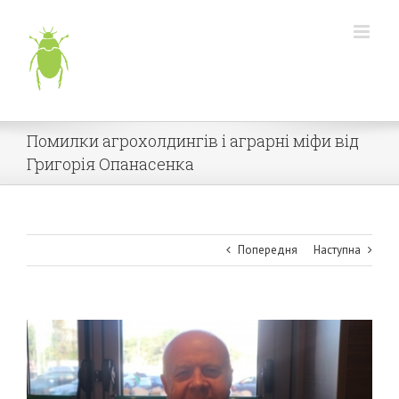
Skip
to
content
Помилки агрохолдингів і аграрні міфи від
Григорія Опанасенка
Попередня
Наступна
View
Larger
Image