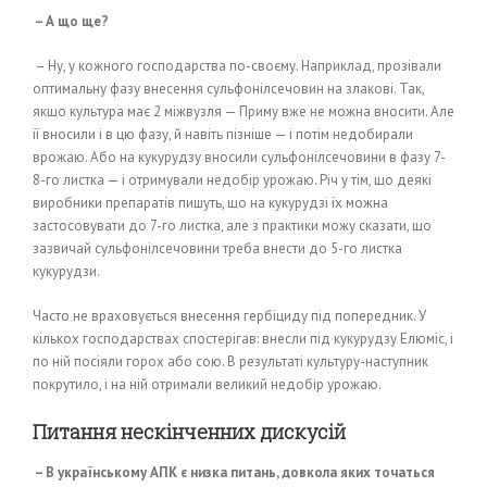
– А що ще?
– Ну, у кожного господарства по-своєму. Наприклад, прозівали
оптимальну фазу внесення сульфонілсечовин на злакові. Так,
якщо культура має 2 міжвузля — Приму вже не можна вносити. Але
її вносили і в цю фазу, й навіть пізніше — і потім недобирали
врожаю. Або на кукурудзу вносили сульфонілсечовини в фазу 7-
8-го листка — і отримували недобір урожаю. Річ у тім, що деякі
виробники препаратів пишуть, що на кукурудзі їх можна
застосовувати до 7-го листка, але з практики можу сказати, що
зазвичай сульфонілсечовини треба внести до 5-го листка
кукурудзи.
Часто не враховується внесення гербіциду під попередник. У
кількох господарствах спостерігав: внесли під кукурудзу Елюміс, і
по ній посіяли горох або сою. В результаті культуру-наступник
покрутило, і на ній отримали великий недобір урожаю.
Питання нескінченних дискусій
– В українському АПК є низка питань, довкола яких точаться