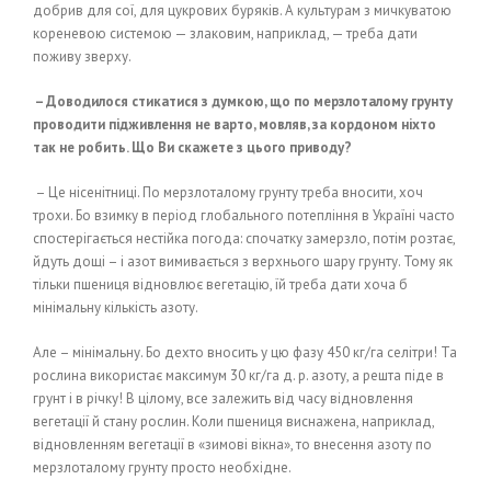
добрив для сої, для цукрових буряків. А культурам з мичкуватою
кореневою системою — злаковим, наприклад, — треба дати
поживу зверху.
– Доводилося стикатися з думкою, що по мерзлоталому грунту
проводити підживлення не варто, мовляв, за кордоном ніхто
так не робить. Що Ви скажете з цього приводу?
– Це нісенітниці. По мерзлоталому грунту треба вносити, хоч
трохи. Бо взимку в період глобального потепління в Україні часто
спостерігається нестійка погода: спочатку замерзло, потім розтає,
йдуть дощі – і азот вимивається з верхнього шару грунту. Тому як
тільки пшениця відновлює вегетацію, їй треба дати хоча б
мінімальну кількість азоту.
Але – мінімальну. Бо дехто вносить у цю фазу 450 кг/га селітри! Та
рослина використає максимум 30 кг/га д. р. азоту, а решта піде в
грунт і в річку! В цілому, все залежить від часу відновлення
вегетації й стану рослин. Коли пшениця виснажена, наприклад,
відновленням вегетації в «зимові вікна», то внесення азоту по
мерзлоталому грунту просто необхідне.