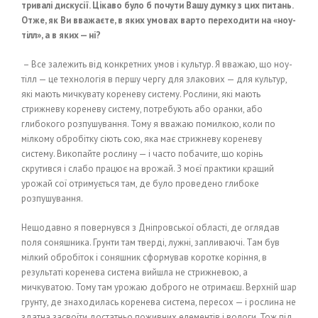
тривалі дискусії. Цікаво було б почути Вашу думку з цих питань.
Отже, як Ви вважаєте, в яких умовах варто переходити на «ноу-
тілл», а в яких — ні?
– Все залежить від конкретних умов і культур. Я вважаю, що ноу-
тілл — це технологія в першу чергу для злакових — для культур,
які мають мичкувату кореневу систему. Рослини, які мають
стрижневу кореневу систему, потребують або оранки, або
глибокого розпушування. Тому я вважаю помилкою, коли по
мілкому обробітку сіють сою, яка має стрижневу кореневу
систему. Викопайте рослину — і часто побачите, що корінь
скрутився і слабо працює на врожай. З моєї практики кращий
урожай сої отримується там, де було проведено глибоке
розпушування.
Нещодавно я повернувся з Дніпровської області, де оглядав
поля соняшника. Грунти там тверді, лужні, запливаючі. Там був
мілкий обробіток і соняшник сформував коротке коріння, в
результаті коренева система вийшла не стрижневою, а
мичкуватою. Тому там урожаю доброго не отримаєш. Верхній шар
грунту, де знаходилась коренева система, пересох — і рослина не
здатна засвоїти достатньо поживних елементів і вологи. Тож під