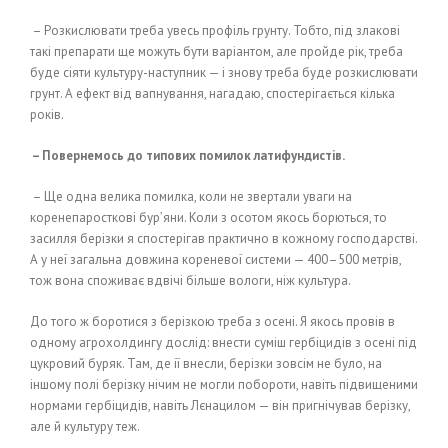
– Розкислювати треба увесь профіль грунту. Тобто, під злакові
такі препарати ще можуть бути варіантом, але пройде рік, треба
буде сіяти культуру-наступник — і знову треба буде розкислювати
грунт. А ефект від вапнування, нагадаю, спостерігається кілька
років.
– Повернемось до типових помилок латифундистів.
– Ще одна велика помилка, коли не звертали уваги на
коренепаросткові бур’яни. Коли з осотом якось борються, то
засилля берізки я спостерігав практично в кожному господарстві.
А у неї загальна довжина кореневої системи — 400–500 метрів,
тож вона споживає вдвічі більше вологи, ніж культура.
До того ж боротися з берізкою треба з осені. Я якось провів в
одному агрохолдингу дослід: внести суміш гербіцидів з осені під
цукровий буряк. Там, де її внесли, берізки зовсім не було, на
іншому полі берізку нічим не могли побороти, навіть підвищеними
нормами гербіцидів, навіть Лєнацилом — він пригнічував берізку,
але й культуру теж.