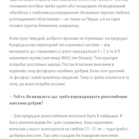
соняшник постійно треба орати або поєднувати безвідвальний
обробіток з глибоким розпушуванням. На важких грунтах глибоке
розпушування обов’язкове — не тільки на Півдні, а й на сірих
лісових грунтах Вінничини, наприклад.
Коли грунт твердий, доброго врожаю не отримаєш і на кукурудзі.
Кукурудза має перехідний тип кореневої системи — від
мичкуватої до стрижневої: у грунті закладається 5–7, а то й 9
кореневих вузлів (чим вище ФАО, тим більше). Тож культура
потребує достатньої аерації. Постає й питання внесення в
кореневу зону фосфорно-калійних добрив. Коли азот рухомий,
то фосфор і калій практично нерухомі. Тому їх треба покласти в ту
зону, де вони потрібні рослині.
– Тобто, Ви вважаєте, що треба впроваджувати різноглибинне
внесення добрив?
– Для кукурудзи різноглибинне внесення було б найкраще. Я
його рекомендував би і для соняшника. Зона кореневих
волосків у нього знаходиться на глибині 15–17 см — туди треба і
добрива вносити. Так само я радив би пошарове внесення