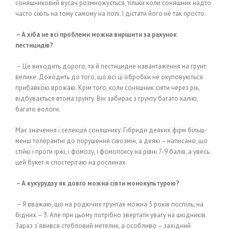
соняшниковий вусач розмножується, тільки коли соняшник надто
часто сіють на тому самому на полі. І дістати його не так просто.
– А хіба не всі проблеми можна вирішити за рахунок
пестицидів?
– Це виходить дорого, та й пестицидне навантаження на грунт
велике. Доходить до того, що всі ці обробки не окуповуються
прибавкою врожаю. Крім того, коли соняшник сіяти через рік,
відбувається втома грунту. Він забирає з грунту багато калію,
багато вологи.
Має значення і селекція соняшнику. Гібриди деяких фірм більш-
менш толерантні до порушення сівозмін, а деякі – написано, що
стійкі і проти іржі, і фомозу, і фомопсису на рівні 7-9 балів, а увесь
цей букет я спостерігаю на рослинах.
– А кукурудзу як довго можна сіяти монокультурою?
– Я вважаю, що на родючих грунтах можна 5 років поспіль, на
бідних – 3. Але при цьому потрібно звертати увагу на шкідників.
Зараз з’явився стебловий метелик, а особливо – західний