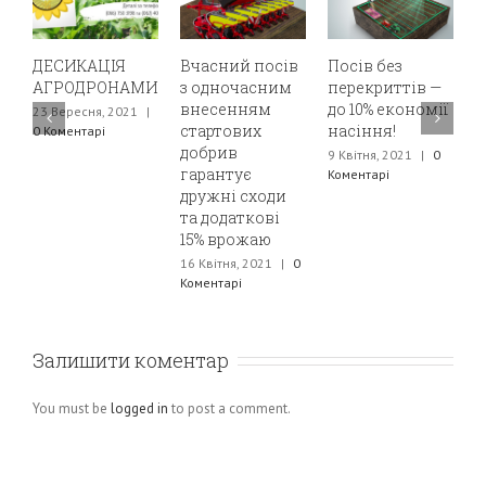
Вчасний посів
Посів без
Протруєння +
МИ
з одночасним
перекриттів —
посів =
внесенням
до 10% економії
збереження
|
стартових
насіння!
100% сходів у
добрив
Подільському
9 Квітня, 2021
|
0
гарантує
регіоні
Коментарі
дружні сходи
2 Квітня, 2021
|
0
та додаткові
Коментарі
15% врожаю
16 Квітня, 2021
|
0
Коментарі
Залишити коментар
You must be
logged in
to post a comment.